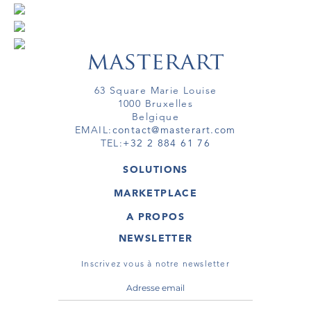
63 Square Marie Louise
1000 Bruxelles
Belgique
EMAIL:
contact@masterart.com
TEL:
+32 2 884 61 76
SOLUTIONS
GALERIE
MARKETPLACE
FOIRE
OEUVRES D'ART
ARTISTE
A PROPOS
GALERIES
MEMBRE
MASTERART
TOURS VIRTUELS
NEWSLETTER
TOUR VIRTUEL
MARKETPLACE FAQ
PUBLICATIONS
CONDITIONS GÉNÉRALES
Inscrivez vous à notre newsletter