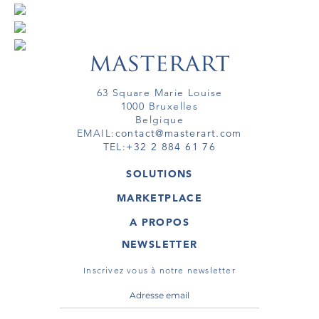
63 Square Marie Louise
1000 Bruxelles
Belgique
EMAIL:
contact@masterart.com
TEL:
+32 2 884 61 76
SOLUTIONS
GALERIE
MARKETPLACE
FOIRE
OEUVRES D'ART
ARTISTE
A PROPOS
GALERIES
MEMBRE
MASTERART
TOURS VIRTUELS
NEWSLETTER
TOUR VIRTUEL
MARKETPLACE FAQ
PUBLICATIONS
CONDITIONS GÉNÉRALES
Inscrivez vous à notre newsletter