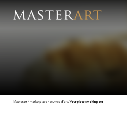
Masterart
marketplace
œuvres d'art
four-piece smoking set