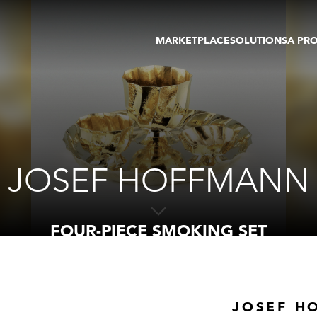
MARKETPLACE
SOLUTIONS
A PR
OEUVRES D'ART
GALERIE
GALERIES
FOIRE
TOURS VIRTUELS
ARTISTE
PUBLICATIONS
MEMBRE
EVENTS
TOUR VIRTUEL
ENCHÈRES
JOSEF HOFFMANN
FOUR-PIECE SMOKING SET
JOSEF H