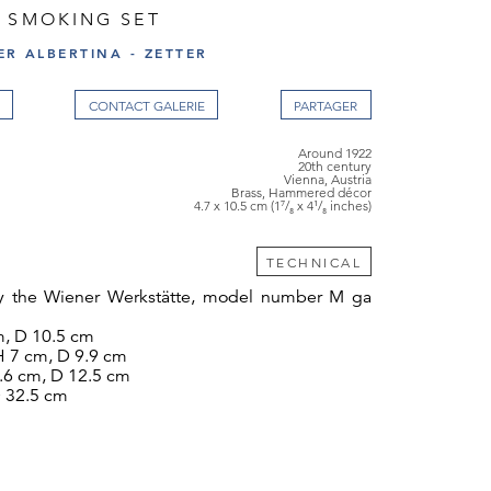
E SMOKING SET
ER ALBERTINA - ZETTER
CONTACT GALERIE
Around 1922
20th century
Vienna, Austria
Brass, Hammered décor
4.7 x 10.5 cm (1⁷/₈ x 4¹/₈ inches)
TECHNICAL
y the Wiener Werkstätte, model number M ga
m, D 10.5 cm
H 7 cm, D 9.9 cm
.6 cm, D 12.5 cm
D 32.5 cm