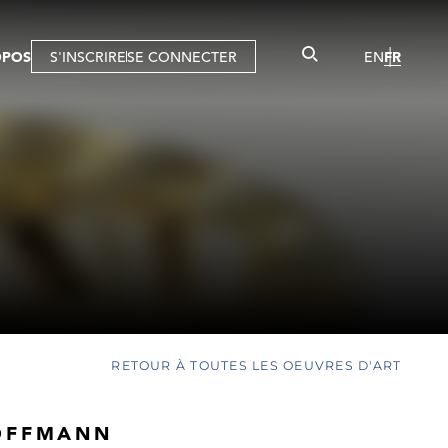
OPOS
S'INSCRIRE
SE CONNECTER
EN
FR
RETOUR À TOUTES LES OEUVRES D'ART
OFFMANN