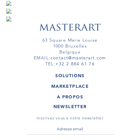
63 Square Marie Louise
1000 Bruxelles
Belgique
EMAIL:
contact@masterart.com
TEL:
+32 2 884 61 76
SOLUTIONS
GALERIE
MARKETPLACE
FOIRE
OEUVRES D'ART
ARTISTE
A PROPOS
GALERIES
MEMBRE
MASTERART
TOURS VIRTUELS
NEWSLETTER
TOUR VIRTUEL
MARKETPLACE FAQ
PUBLICATIONS
CONDITIONS GÉNÉRALES
Inscrivez vous à notre newsletter