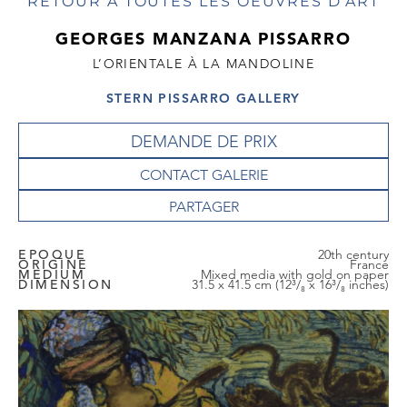
RETOUR À TOUTES LES OEUVRES D'ART
GEORGES MANZANA PISSARRO
L’ORIENTALE À LA MANDOLINE
STERN PISSARRO GALLERY
DEMANDE DE PRIX
CONTACT GALERIE
EPOQUE
20th century
ORIGINE
France
MEDIUM
Mixed media with gold on paper
DIMENSION
31.5 x 41.5 cm (12³/₈ x 16³/₈ inches)