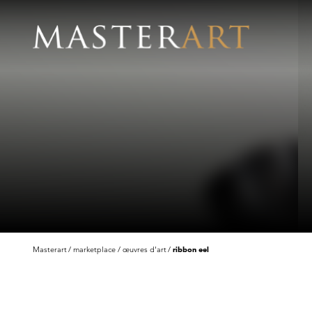
Masterart
marketplace
œuvres d'art
ribbon eel