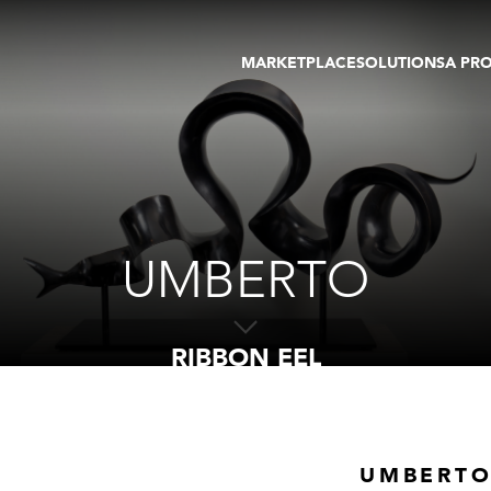
MARKETPLACE
SOLUTIONS
A PR
OEUVRES D'ART
GALERIE
GALERIES
FOIRE
TOURS VIRTUELS
ARTISTE
PUBLICATIONS
MEMBRE
EVENTS
TOUR VIRTUEL
ENCHÈRES
UMBERTO
RIBBON EEL
UMBERT