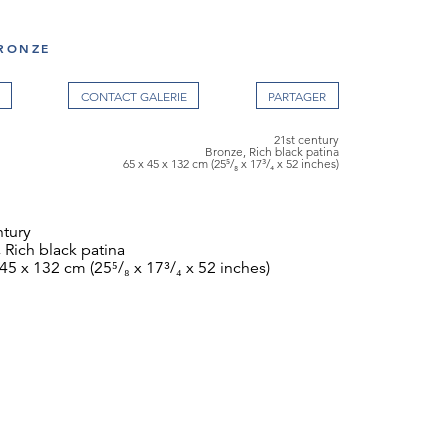
BRONZE
CONTACT GALERIE
21st century
Bronze, Rich black patina
65 x 45 x 132 cm (25⁵/₈ x 17³/₄ x 52 inches)
ntury
 Rich black patina
45 x 132 cm (25⁵/₈ x 17³/₄ x 52 inches)