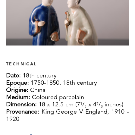
TECHNICAL
Date:
18th century
Epoque:
1750-1850, 18th century
Origine:
China
Medium:
Coloured porcelain
Dimension:
18 x 12.5 cm (7¹/₈ x 4⁷/₈ inches)
Provenance:
King George V England, 1910 -
1920