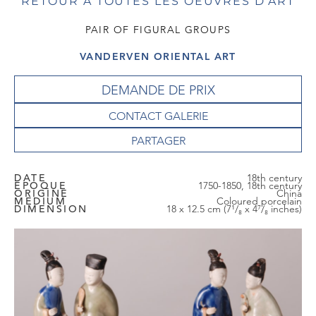
RETOUR À TOUTES LES OEUVRES D'ART
PAIR OF FIGURAL GROUPS
VANDERVEN ORIENTAL ART
DEMANDE DE PRIX
CONTACT GALERIE
DATE
18th century
EPOQUE
1750-1850, 18th century
ORIGINE
China
MEDIUM
Coloured porcelain
DIMENSION
18 x 12.5 cm (7¹/₈ x 4⁷/₈ inches)