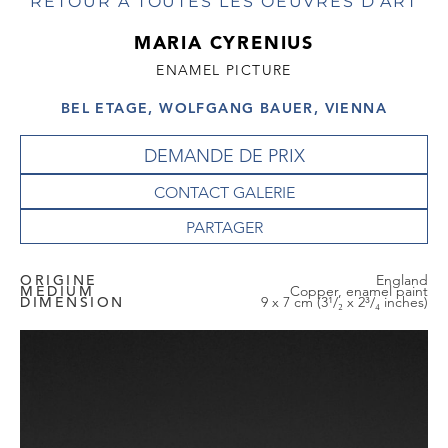
RETOUR À TOUTES LES OEUVRES D'ART
MARIA CYRENIUS
ENAMEL PICTURE
BEL ETAGE, WOLFGANG BAUER, VIENNA
DEMANDE DE PRIX
CONTACT GALERIE
ORIGINE
England
MEDIUM
Copper, enamel paint
DIMENSION
9 x 7 cm (3¹/₂ x 2³/₄ inches)