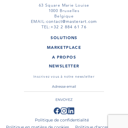
63 Square Marie Louise
1000 Bruxelles
Belgique
EMAIL:
contact@masterart.com
TEL:
+32 2 884 61 76
SOLUTIONS
GALERIE
MARKETPLACE
FOIRE
OEUVRES D'ART
ARTISTE
A PROPOS
GALERIES
MEMBRE
MASTERART
TOURS VIRTUELS
NEWSLETTER
TOUR VIRTUEL
MARKETPLACE FAQ
PUBLICATIONS
CONDITIONS GÉNÉRALES
Inscrivez vous à notre newsletter
ENVOYEZ
Politique de confidentialité
Politique en matière de cookies
Politique d'accessibilité