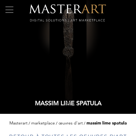
MASSIM LIME SPATULA
Masterart
marketplace
œuvres d'art
massim lime spatula