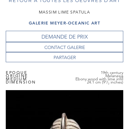
RETOUR À TOUTES LES OEUVRES D'ART
MASSIM LIME SPATULA
GALERIE MEYER-OCEANIC ART
DEMANDE DE PRIX
CONTACT GALERIE
EPOQUE
19th century
ORIGINE
Melanesia
MEDIUM
Ebony wood with lime infill
DIMENSION
24.1 cm (9¹/₂ inches)