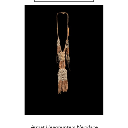
Asmat Headhunters Necklace