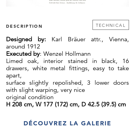
TECHNICAL
DESCRIPTION
Designed by:
Karl Bräuer attr., Vienna,
around 1912
Executed by
: Wenzel Hollmann
Limed oak, interior stained in black, 16
drawers, white metal fittings, easy to take
apart,
surface slightly repolished, 3 lower doors
with slight warping, very nice
original condition
H 208 cm, W 177 (172) cm, D 42.5 (39.5) cm
Newly added cat. no. H21/57
DÉCOUVREZ LA GALERIE