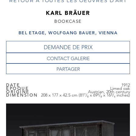
RETOUR À TOUTES LES OEUVRES D'ART
KARL BRÄUER
BOOKCASE
BEL ETAGE, WOLFGANG BAUER, VIENNA
DEMANDE DE PRIX
CONTACT GALERIE
DATE
1912
EPOQUE
Limed oak
ORIGINE
Austrian, 20th century
DIMENSION
208 x 177 x 42.5 cm (81⁷/₈ x 69⁵/₈ x 16³/₄ inches)