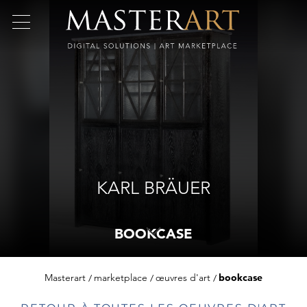
KARL BRÄUER
BOOKCASE
Masterart
marketplace
œuvres d'art
bookcase