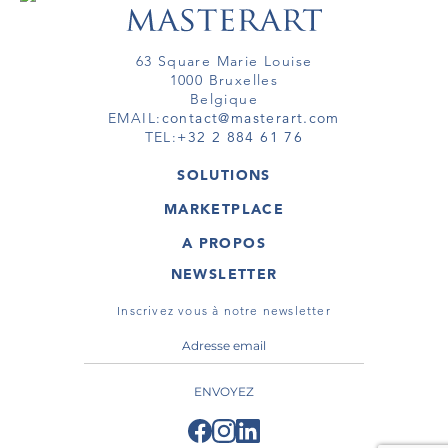
63 Square Marie Louise
1000 Bruxelles
Belgique
EMAIL:
contact@masterart.com
TEL:
+32 2 884 61 76
SOLUTIONS
GALERIE
MARKETPLACE
FOIRE
OEUVRES D'ART
ARTISTE
A PROPOS
GALERIES
MEMBRE
MASTERART
TOURS VIRTUELS
NEWSLETTER
TOUR VIRTUEL
MARKETPLACE FAQ
PUBLICATIONS
CONDITIONS GÉNÉRALES
Inscrivez vous à notre newsletter
ENVOYEZ