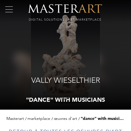
VALLY WIESELTHIER
"DANCE" WITH MUSICIANS
Masterart
marketplace
œuvres d'art
"dance" with musicians