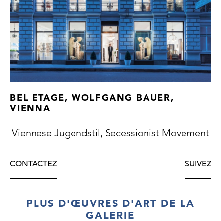
Provenance: private property, Germany
Newly added cat. no. H21/74
BEL ETAGE, WOLFGANG BAUER,
VIENNA
Viennese Jugendstil, Secessionist Movement
CONTACTEZ
SUIVEZ
PLUS D'ŒUVRES D'ART DE LA
GALERIE