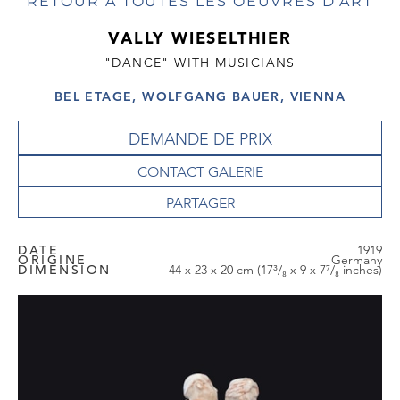
RETOUR À TOUTES LES OEUVRES D'ART
VALLY WIESELTHIER
"DANCE" WITH MUSICIANS
BEL ETAGE, WOLFGANG BAUER, VIENNA
DEMANDE DE PRIX
CONTACT GALERIE
DATE
1919
ORIGINE
Germany
DIMENSION
44 x 23 x 20 cm (17³/₈ x 9 x 7⁷/₈ inches)