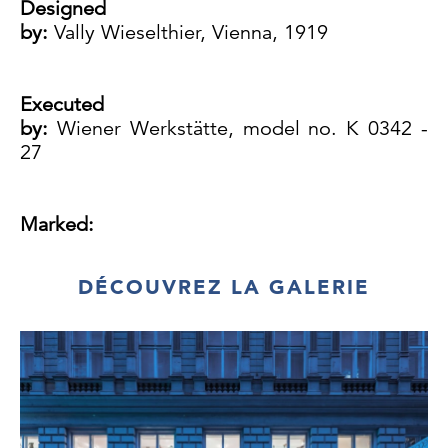
Designed
by:
Vally Wieselthier, Vienna, 1919
Executed
by:
Wiener Werkstätte, model no. K 0342 -
27
Marked:
WW, VW, 342
DÉCOUVREZ LA GALERIE
Red body, glazed, small firing defects,
excellent
condition
H 44 cm, W 23 cm, D 20 cm