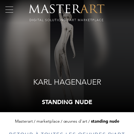
KARL HAGENAUER
STANDING NUDE
Masterart
marketplace
œuvres d'art
standing nude