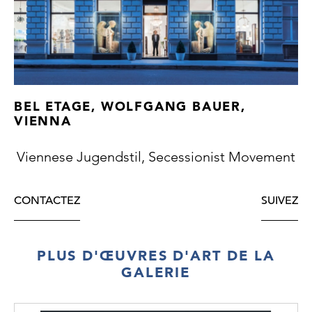
BEL ETAGE, WOLFGANG BAUER,
Provenance:
VIENNA
James P. Infante, private property, USA
Newly added cat. no. H21/91
Viennese Jugendstil, Secessionist Movement
CONTACTEZ
SUIVEZ
PLUS D'ŒUVRES D'ART DE LA
GALERIE