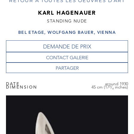
RETOUR À TOUTES LES OEUVRES D'ART
KARL HAGENAUER
STANDING NUDE
BEL ETAGE, WOLFGANG BAUER, VIENNA
DEMANDE DE PRIX
CONTACT GALERIE
DATE
around 1930
DIMENSION
45 cm (17³/₄ inches)