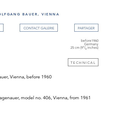
OLFGANG BAUER, VIENNA
CONTACT GALERIE
before1960
Germany
25 cm (9⁷/₈ inches)
TECHNICAL
uer, Vienna, before 1960
agenauer, model no. 406, Vienna, from 1961
 circle, WERKSTÄTTE HAGENAUER
TRIA, FRANZ HAGENAUER