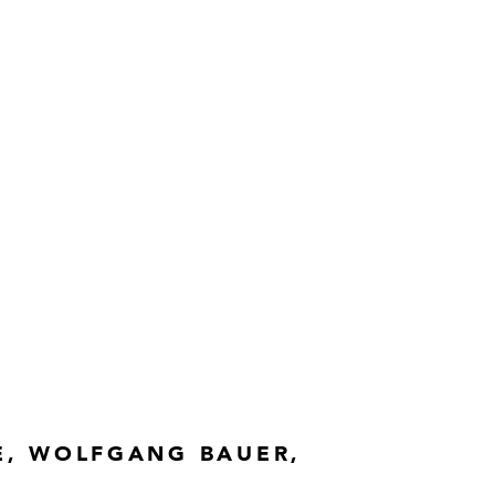
 various colours, bristles,
original condition
, Germany
. no. H21/88.2
E, WOLFGANG BAUER,