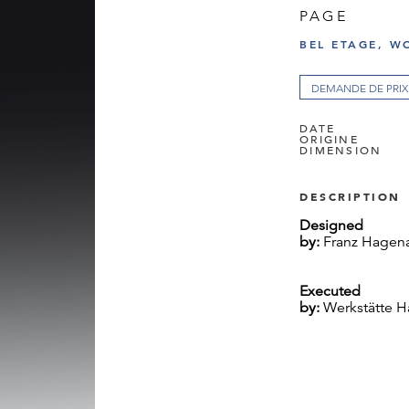
PAGE
BEL ETAGE, W
DEMANDE DE PRIX
DATE
ORIGINE
DIMENSION
DESCRIPTION
Designed
by:
Franz Hagena
Executed
by:
Werkstätte H
Marked:
WHW in
WIEN, MADE
IN VIENNA AUS