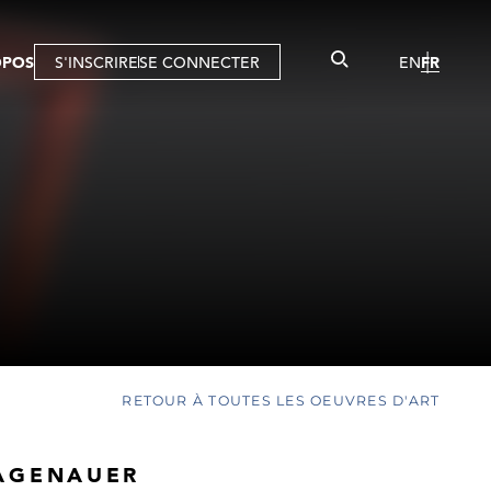
OPOS
S'INSCRIRE
SE CONNECTER
EN
FR
R
RETOUR À TOUTES LES OEUVRES D'ART
AGENAUER