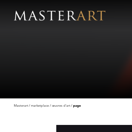
Masterart
marketplace
œuvres d'art
page