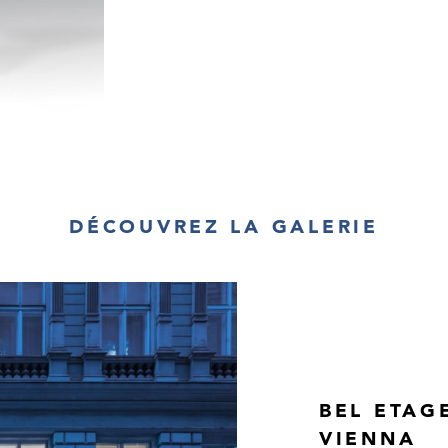
Walnut, stained in
brass, excellent 
H 25 cm
Provenance:
private property
Newly added cat
DÉCOUVREZ LA GALERIE
BEL ETAG
VIENNA