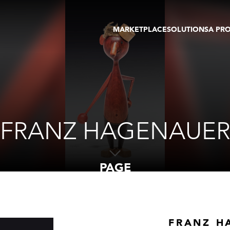
MARKETPLACE
SOLUTIONS
A PR
OEUVRES D'ART
GALERIE
GALERIES
FOIRE
TOURS VIRTUELS
ARTISTE
PUBLICATIONS
MEMBRE
EVENTS
TOUR VIRTUEL
ENCHÈRES
FRANZ HAGENAUE
PAGE
FRANZ H