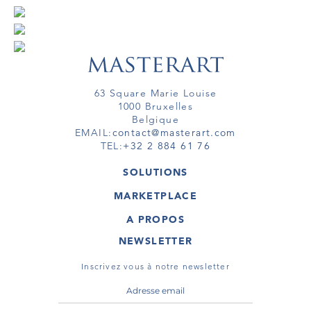
63 Square Marie Louise
1000 Bruxelles
Belgique
EMAIL:
contact@masterart.com
TEL:
+32 2 884 61 76
SOLUTIONS
GALERIE
MARKETPLACE
FOIRE
OEUVRES D'ART
ARTISTE
A PROPOS
GALERIES
MEMBRE
MASTERART
TOURS VIRTUELS
NEWSLETTER
TOUR VIRTUEL
MARKETPLACE FAQ
PUBLICATIONS
CONDITIONS GÉNÉRALES
Inscrivez vous à notre newsletter