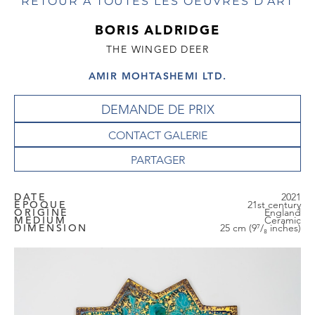
RETOUR À TOUTES LES OEUVRES D'ART
BORIS ALDRIDGE
THE WINGED DEER
AMIR MOHTASHEMI LTD.
DEMANDE DE PRIX
CONTACT GALERIE
DATE
2021
EPOQUE
21st century
ORIGINE
England
MEDIUM
Ceramic
DIMENSION
25 cm (9⁷/₈ inches)