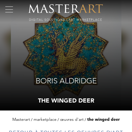
BORIS ALDRIDGE
THE WINGED DEER
Masterart
marketplace
œuvres d'art
the winged deer