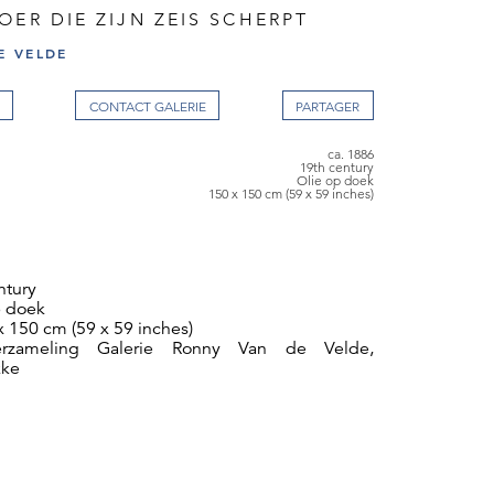
OER DIE ZIJN ZEIS SCHERPT
E VELDE
CONTACT GALERIE
ca. 1886
19th century
Olie op doek
150 x 150 cm (59 x 59 inches)
ntury
p doek
x 150 cm (59 x 59 inches)
erzameling Galerie Ronny Van de Velde,
kke