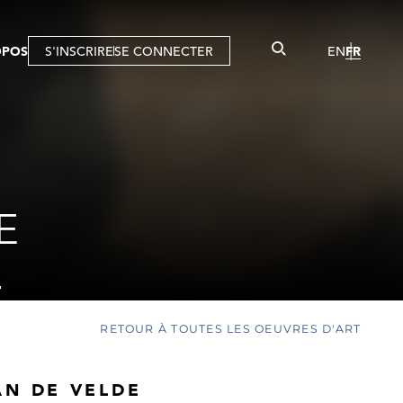
OPOS
S'INSCRIRE
SE CONNECTER
EN
FR
E
T
RETOUR À TOUTES LES OEUVRES D'ART
AN DE VELDE