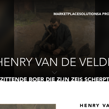
MARKETPLACE
SOLUTIONS
A PR
OEUVRES D'ART
GALERIE
GALERIES
FOIRE
TOURS VIRTUELS
ARTISTE
PUBLICATIONS
MEMBRE
EVENTS
TOUR VIRTUEL
ENCHÈRES
HENRY VAN DE VELD
ZITTENDE BOER DIE ZIJN ZEIS SCHERP
HENRY V