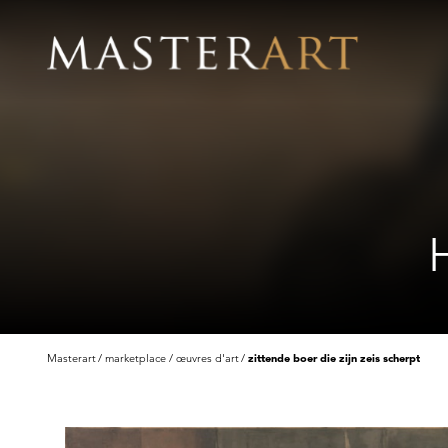
Masterart
marketplace
œuvres d'art
zittende boer die zijn zeis scherpt