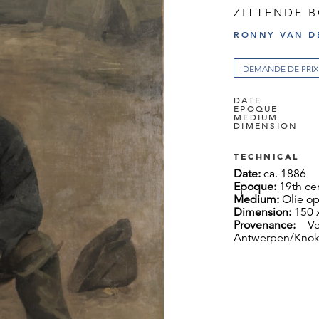
ZITTENDE B
RONNY VAN D
DEMANDE DE PRIX
DATE
EPOQUE
MEDIUM
DIMENSION
TECHNICAL
Date:
ca. 1886
Epoque:
19th ce
Medium:
Olie o
Dimension:
150 
Provenance:
V
Antwerpen/Kno