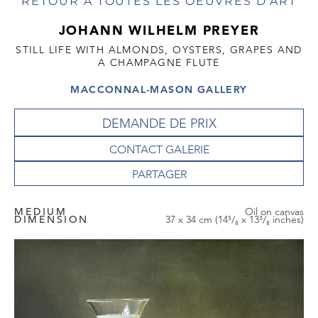
RETOUR À TOUTES LES OEUVRES D'ART
JOHANN WILHELM PREYER
STILL LIFE WITH ALMONDS, OYSTERS, GRAPES AND
A CHAMPAGNE FLUTE
MACCONNAL-MASON GALLERY
DEMANDE DE PRIX
CONTACT GALERIE
MEDIUM
Oil on canvas
DIMENSION
37 x 34 cm (14⁵/₈ x 13³/₈ inches)