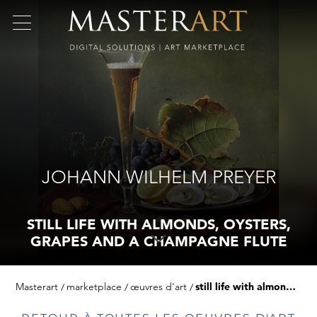
JOHANN WILHELM PREYER
STILL LIFE WITH ALMONDS, OYSTERS,
GRAPES AND A CHAMPAGNE FLUTE
Masterart
marketplace
œuvres d'art
still life with almonds, oysters, grapes and a champagne flute