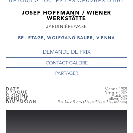
RETOUR À TOUTES LES OEUVRES D'ART
JOSEF HOFFMANN / WIENER
WERKSTÄTTE
JARDINIÈRE/VASE
BEL ETAGE, WOLFGANG BAUER, VIENNA
DEMANDE DE PRIX
CONTACT GALERIE
DATE
Vienna 1909
EPOQUE
Vienna 1909
ORIGINE
Austrian
MEDIUM
silver, Gilt
DIMENSION
9 x 14 x 9 cm (3¹/₂ x 5¹/₂ x 3¹/₂ inches)