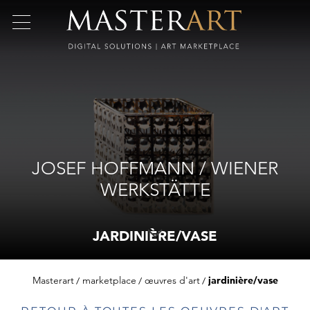
JOSEF HOFFMANN / WIENER
WERKSTÄTTE
JARDINIÈRE/VASE
Masterart
marketplace
œuvres d'art
jardinière/vase