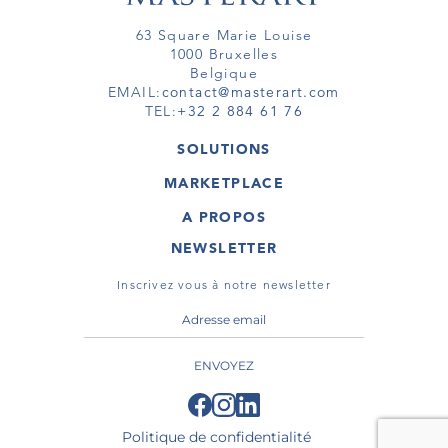
63 Square Marie Louise
1000 Bruxelles
Belgique
EMAIL:
contact@masterart.com
TEL:
+32 2 884 61 76
SOLUTIONS
GALERIE
MARKETPLACE
FOIRE
OEUVRES D'ART
ARTISTE
A PROPOS
GALERIES
MEMBRE
MASTERART
TOURS VIRTUELS
NEWSLETTER
TOUR VIRTUEL
MARKETPLACE FAQ
PUBLICATIONS
CONDITIONS GÉNÉRALES
Inscrivez vous à notre newsletter
ENVOYEZ
Politique de confidentialité