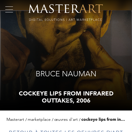
BRUCE NAUMAN
COCKEYE LIPS FROM INFRARED
OUTTAKES, 2006
Masterart
marketplace
œuvres d'art
cockeye lips from infrared outtakes, 2006