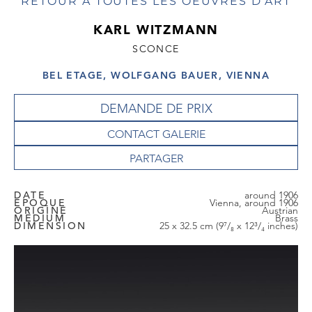
RETOUR À TOUTES LES OEUVRES D'ART
KARL WITZMANN
SCONCE
BEL ETAGE, WOLFGANG BAUER, VIENNA
DEMANDE DE PRIX
CONTACT GALERIE
DATE
around 1906
EPOQUE
Vienna, around 1906
ORIGINE
Austrian
MEDIUM
Brass
DIMENSION
25 x 32.5 cm (9⁷/₈ x 12³/₄ inches)