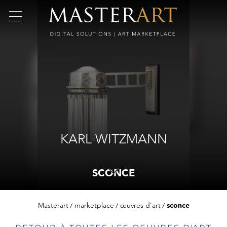
KARL WITZMANN
SCONCE
Masterart
marketplace
œuvres d'art
sconce