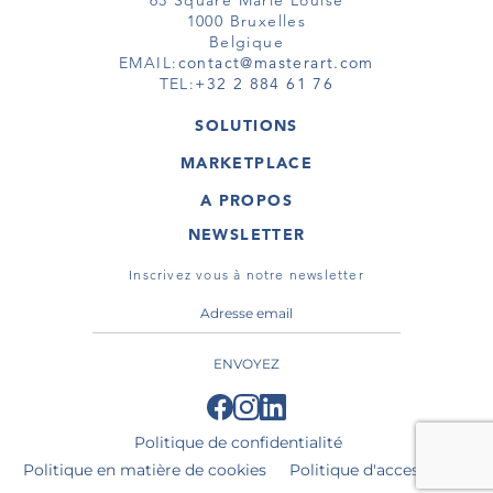
63 Square Marie Louise
1000 Bruxelles
Belgique
EMAIL:
contact@masterart.com
TEL:
+32 2 884 61 76
SOLUTIONS
GALERIE
MARKETPLACE
FOIRE
OEUVRES D'ART
ARTISTE
A PROPOS
GALERIES
MEMBRE
MASTERART
TOURS VIRTUELS
NEWSLETTER
TOUR VIRTUEL
MARKETPLACE FAQ
PUBLICATIONS
CONDITIONS GÉNÉRALES
Inscrivez vous à notre newsletter
ENVOYEZ
Politique de confidentialité
Politique en matière de cookies
Politique d'accessibilité