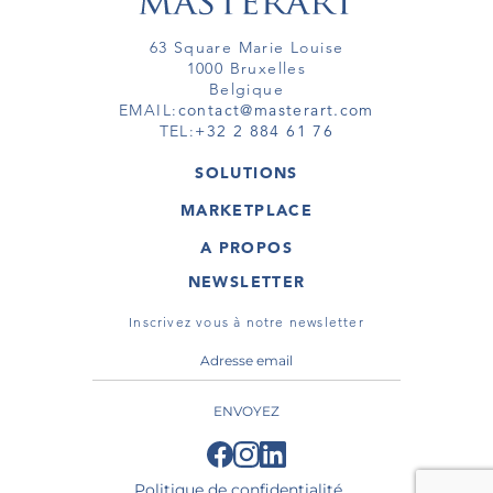
63 Square Marie Louise
1000 Bruxelles
Belgique
EMAIL:
contact@masterart.com
TEL:
+32 2 884 61 76
SOLUTIONS
GALERIE
MARKETPLACE
FOIRE
OEUVRES D'ART
ARTISTE
A PROPOS
GALERIES
MEMBRE
MASTERART
TOURS VIRTUELS
NEWSLETTER
TOUR VIRTUEL
MARKETPLACE FAQ
PUBLICATIONS
CONDITIONS GÉNÉRALES
Inscrivez vous à notre newsletter
ENVOYEZ
Politique de confidentialité