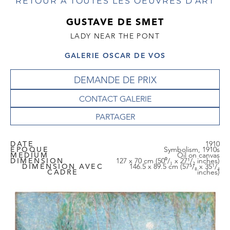
RETOUR À TOUTES LES OEUVRES D'ART
GUSTAVE DE SMET
LADY NEAR THE PONT
GALERIE OSCAR DE VOS
DEMANDE DE PRIX
CONTACT GALERIE
DATE
1910
EPOQUE
Symbolism, 1910s
MEDIUM
Oil on canvas
DIMENSION
127 x 70 cm (50⁰/₁ x 27¹/₂ inches)
DIMENSION AVEC
146.5 x 89.5 cm (57⁵/₈ x 35¹/₄
CADRE
inches)