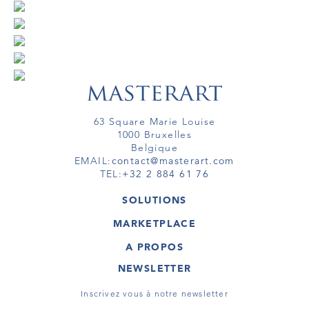
63 Square Marie Louise
1000 Bruxelles
Belgique
EMAIL:
contact@masterart.com
TEL:
+32 2 884 61 76
SOLUTIONS
GALERIE
MARKETPLACE
FOIRE
OEUVRES D'ART
ARTISTE
A PROPOS
GALERIES
MEMBRE
MASTERART
TOURS VIRTUELS
NEWSLETTER
TOUR VIRTUEL
MARKETPLACE FAQ
PUBLICATIONS
CONDITIONS GÉNÉRALES
Inscrivez vous à notre newsletter