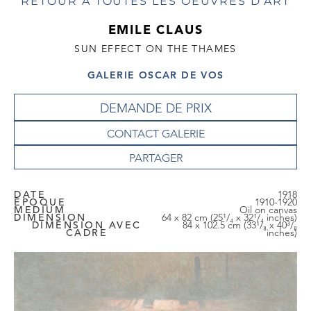
RETOUR À TOUTES LES OEUVRES D'ART
EMILE CLAUS
SUN EFFECT ON THE THAMES
GALERIE OSCAR DE VOS
DEMANDE DE PRIX
CONTACT GALERIE
DATE
1918
EPOQUE
1910-1920
MEDIUM
Oil on canvas
DIMENSION
64 x 82 cm (25¹/₄ x 32¹/₄ inches)
DIMENSION AVEC
84 x 102.5 cm (33¹/₈ x 40³/₈
CADRE
inches)