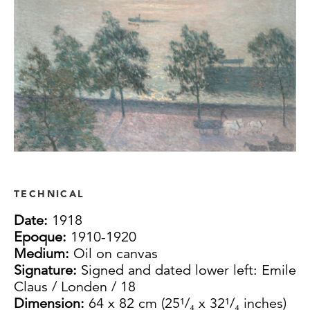
TECHNICAL
Date:
1918
Epoque:
1910-1920
Medium:
Oil on canvas
Signature:
Signed and dated lower left: Emile
Claus / Londen / 18
Dimension:
64 x 82 cm (25¹/₄ x 32¹/₄ inches)