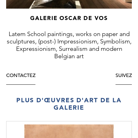
Steurs Fundatie, National Museums &
Galleries of Wales, 2002), no. 88, p. 191 (vgl.
GALERIE OSCAR DE VOS
werk uit 1918, Gent, MSK, inv.nr. 1922-A).
Latem School paintings, works on paper and
sculptures, (post-) Impressionism, Symbolism,
Expressionism, Surrealism and modern
Belgian art
CONTACTEZ
SUIVEZ
PLUS D'ŒUVRES D'ART DE LA
GALERIE