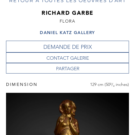
RETOUR À TOUTES LES OEUVRES D'ART
RICHARD GARBE
FLORA
DANIEL KATZ GALLERY
DEMANDE DE PRIX
CONTACT GALERIE
DIMENSION
129 cm (50³/₄ inches)