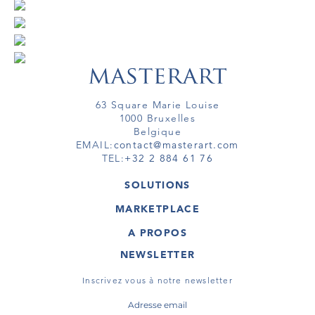
63 Square Marie Louise
1000 Bruxelles
Belgique
EMAIL:
contact@masterart.com
TEL:
+32 2 884 61 76
SOLUTIONS
GALERIE
MARKETPLACE
FOIRE
OEUVRES D'ART
ARTISTE
A PROPOS
GALERIES
MEMBRE
MASTERART
TOURS VIRTUELS
NEWSLETTER
TOUR VIRTUEL
MARKETPLACE FAQ
PUBLICATIONS
CONDITIONS GÉNÉRALES
Inscrivez vous à notre newsletter