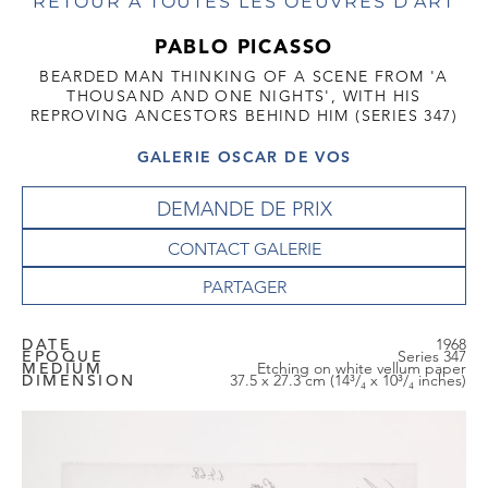
RETOUR À TOUTES LES OEUVRES D'ART
PABLO PICASSO
BEARDED MAN THINKING OF A SCENE FROM 'A
THOUSAND AND ONE NIGHTS', WITH HIS
REPROVING ANCESTORS BEHIND HIM (SERIES 347)
GALERIE OSCAR DE VOS
DEMANDE DE PRIX
CONTACT GALERIE
DATE
1968
EPOQUE
Series 347
MEDIUM
Etching on white vellum paper
DIMENSION
37.5 x 27.3 cm (14³/₄ x 10³/₄ inches)