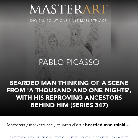
PABLO PICASSO
BEARDED MAN THINKING OF A SCENE
FROM 'A THOUSAND AND ONE NIGHTS',
WITH HIS REPROVING ANCESTORS
BEHIND HIM (SERIES 347)
Masterart
marketplace
œuvres d'art
bearded man thinking of a scene from 'a thousand and one nights', with his reproving ancestors behind him (series 347)