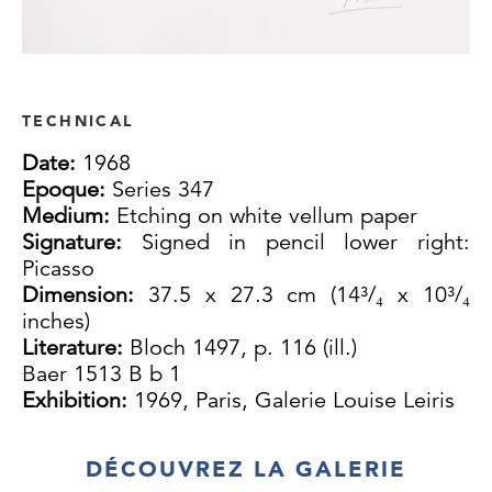
TECHNICAL
Date:
1968
Epoque:
Series 347
Medium:
Etching on white vellum paper
Signature:
Signed in pencil lower right:
Picasso
Dimension:
37.5 x 27.3 cm (14³/₄ x 10³/₄
inches)
Literature:
Bloch 1497, p. 116 (ill.)
Baer 1513 B b 1
Exhibition:
1969, Paris, Galerie Louise Leiris
DÉCOUVREZ LA GALERIE