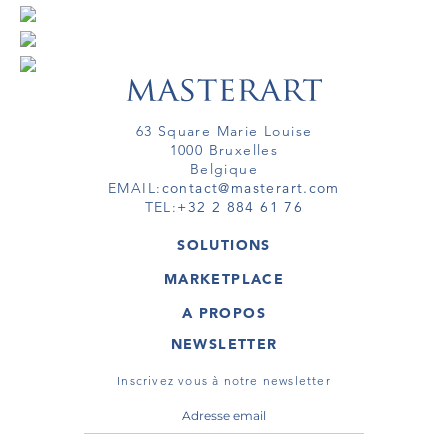
63 Square Marie Louise
1000 Bruxelles
Belgique
EMAIL:
contact@masterart.com
TEL:
+32 2 884 61 76
SOLUTIONS
GALERIE
MARKETPLACE
FOIRE
OEUVRES D'ART
ARTISTE
A PROPOS
GALERIES
MEMBRE
MASTERART
TOURS VIRTUELS
NEWSLETTER
TOUR VIRTUEL
MARKETPLACE FAQ
PUBLICATIONS
CONDITIONS GÉNÉRALES
Inscrivez vous à notre newsletter