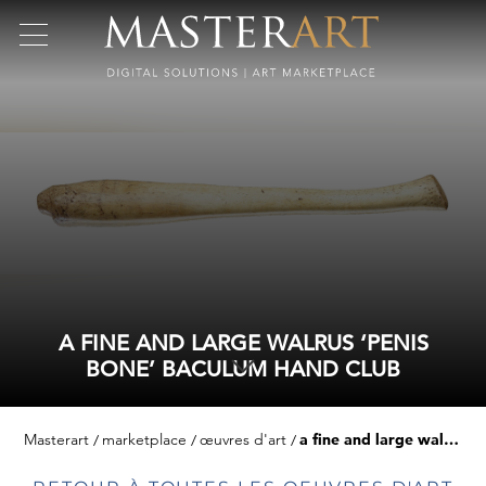
A FINE AND LARGE WALRUS ‘PENIS
BONE’ BACULUM HAND CLUB
Masterart
marketplace
œuvres d'art
a fine and large walrus ‘penis bone’ baculum hand club