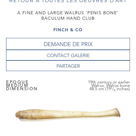
RETOUR À TOUTES LES OEUVRES D'ART
A FINE AND LARGE WALRUS ‘PENIS BONE’
BACULUM HAND CLUB
FINCH & CO
DEMANDE DE PRIX
CONTACT GALERIE
EPOQUE
19th century or earlier
MEDIUM
Walrus, Walrus bone
DIMENSION
48.5 cm (19¹/₈ inches)