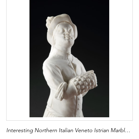
Interesting Northern Italian Veneto Istrian Marble Sculpture of a ‘Pallonista’ a Player of the Renaissance Game ‘Pallone Col Bracciale’