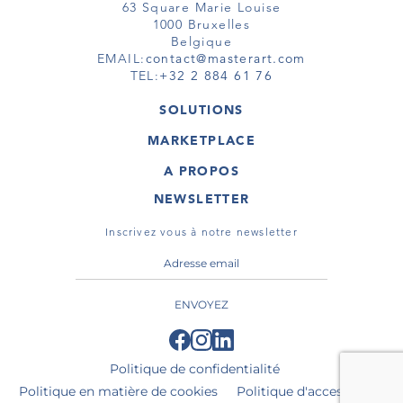
63 Square Marie Louise
1000 Bruxelles
Belgique
EMAIL:
contact@masterart.com
TEL:
+32 2 884 61 76
SOLUTIONS
GALERIE
MARKETPLACE
FOIRE
OEUVRES D'ART
ARTISTE
A PROPOS
GALERIES
MEMBRE
MASTERART
TOURS VIRTUELS
NEWSLETTER
TOUR VIRTUEL
MARKETPLACE FAQ
PUBLICATIONS
CONDITIONS GÉNÉRALES
Inscrivez vous à notre newsletter
ENVOYEZ
Politique de confidentialité
Politique en matière de cookies
Politique d'accessibilité