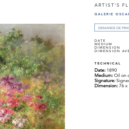
ARTIST'S 
GALERIE OSCA
DEMANDE DE PRIX
DATE
MEDIUM
DIMENSION
DIMENSION AV
TECHNICAL
Date:
1890
Medium:
Oil on 
Signature:
Signe
Dimension:
76 x 