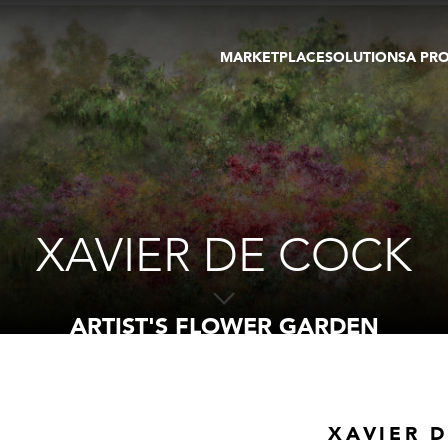
MARKETPLACE
SOLUTIONS
A PR
OEUVRES D'ART
GALERIE
GALERIES
FOIRE
TOURS VIRTUELS
ARTISTE
PUBLICATIONS
MEMBRE
EVENTS
TOUR VIRTUEL
ENCHÈRES
XAVIER DE COCK
ARTIST'S FLOWER GARDEN
XAVIER 