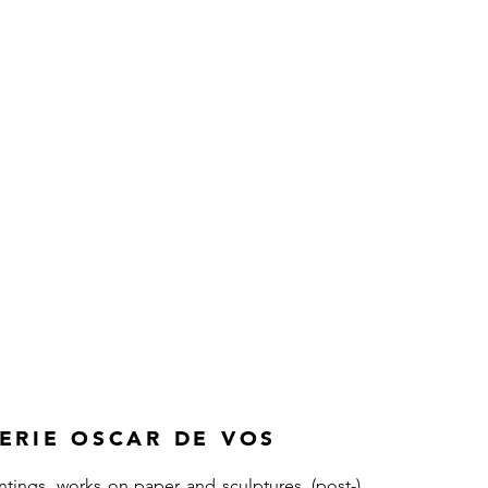
ERIE OSCAR DE VOS
tings, works on paper and sculptures, (post-)