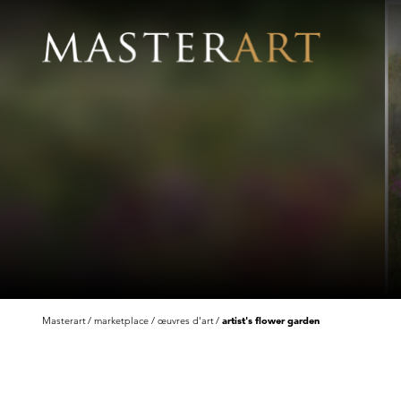
Masterart
marketplace
œuvres d'art
artist's flower garden