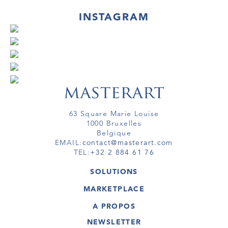
INSTAGRAM
63 Square Marie Louise
1000 Bruxelles
Belgique
EMAIL:
contact@masterart.com
TEL:
+32 2 884 61 76
SOLUTIONS
GALERIE
MARKETPLACE
FOIRE
OEUVRES D'ART
ARTISTE
A PROPOS
GALERIES
MEMBRE
MASTERART
TOURS VIRTUELS
NEWSLETTER
TOUR VIRTUEL