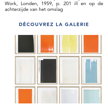
Work, Londen, 1959, p. 201 ill en op de
achterzijde van het omslag
V. Endicott Barnett, Kandinsky Drawings,
Catalogue raisonné, deel I, Individual
DÉCOUVREZ LA GALERIE
Drawings, Londen, 2006, nr. 717, p. 360 ill.
Il disegno del nostro secolo, Fondazione
Antonio Mazzotta, Milaan, 1994, pag. 422, p.
176 ill