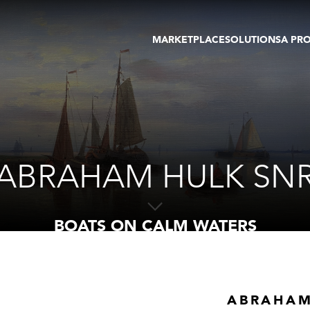
MARKETPLACE
SOLUTIONS
A PR
OEUVRES D'ART
GALERIE
GALERIES
FOIRE
TOURS VIRTUELS
ARTISTE
PUBLICATIONS
MEMBRE
EVENTS
TOUR VIRTUEL
ENCHÈRES
ABRAHAM HULK SN
BOATS ON CALM WATERS
ABRAHAM