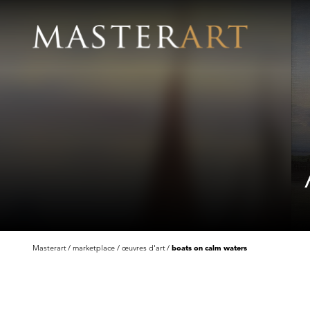
Masterart
marketplace
œuvres d'art
boats on calm waters