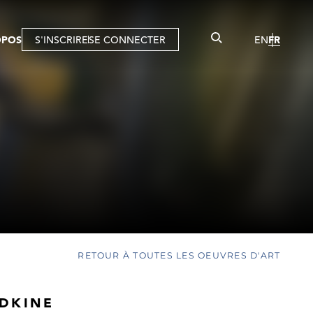
OPOS
S'INSCRIRE
SE CONNECTER
EN
FR
RETOUR À TOUTES LES OEUVRES D'ART
ADKINE