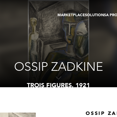
MARKETPLACE
SOLUTIONS
A PR
OEUVRES D'ART
GALERIE
GALERIES
FOIRE
TOURS VIRTUELS
ARTISTE
PUBLICATIONS
MEMBRE
EVENTS
TOUR VIRTUEL
ENCHÈRES
OSSIP ZADKINE
TROIS FIGURES, 1921
OSSIP Z