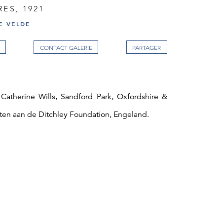
RES, 1921
E VELDE
CONTACT GALERIE
 Catherine Wills, Sandford Park, Oxfordshire &
ten aan de Ditchley Foundation, Engeland.