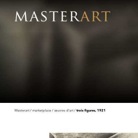
Masterart
marketplace
œuvres d'art
trois figures, 1921