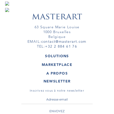
63 Square Marie Louise
1000 Bruxelles
Belgique
EMAIL:
contact@masterart.com
TEL:
+32 2 884 61 76
SOLUTIONS
GALERIE
MARKETPLACE
FOIRE
OEUVRES D'ART
ARTISTE
A PROPOS
GALERIES
MEMBRE
MASTERART
TOURS VIRTUELS
NEWSLETTER
TOUR VIRTUEL
MARKETPLACE FAQ
PUBLICATIONS
CONDITIONS GÉNÉRALES
Inscrivez vous à notre newsletter
ENVOYEZ