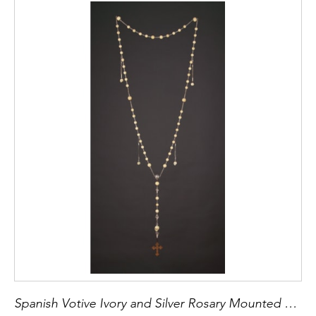
Spanish Votive Ivory and Silver Rosary Mounted with a Toledo Worked Steel Pendant Cross