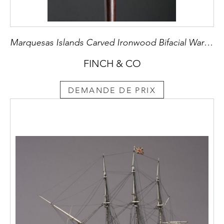
Marquesas Islands Carved Ironwood Bifacial War Club ‘&#8242;U&#8242;U’
FINCH & CO
DEMANDE DE PRIX