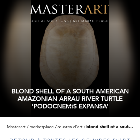
BLOND SHELL OF A SOUTH AMERICAN
AMAZONIAN ARRAU RIVER TURTLE
‘PODOCNEMIS EXPANSA’
Masterart
marketplace
œuvres d'art
blond shell of a south american amazonian arrau river turtle ‘podocnemis expansa’