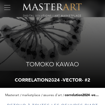
TOMOKO KAWAO
CORRELATION2024 -VECTOR- #2
Masterart
marketplace
œuvres d'art
correlation2024 -vector- #2