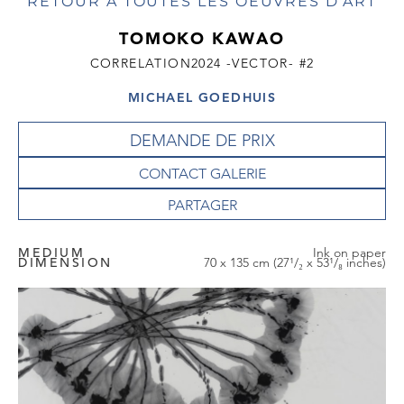
RETOUR À TOUTES LES OEUVRES D'ART
TOMOKO KAWAO
CORRELATION2024 -VECTOR- #2
MICHAEL GOEDHUIS
DEMANDE DE PRIX
CONTACT GALERIE
MEDIUM
Ink on paper
DIMENSION
70 x 135 cm (27¹/₂ x 53¹/₈ inches)