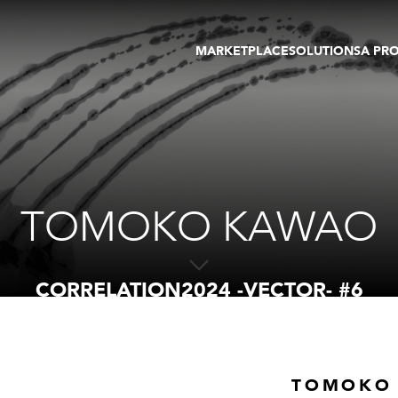
MARKETPLACE
SOLUTIONS
A PR
OEUVRES D'ART
GALERIE
GALERIES
FOIRE
TOURS VIRTUELS
ARTISTE
PUBLICATIONS
MEMBRE
EVENTS
TOUR VIRTUEL
ENCHÈRES
TOMOKO KAWAO
CORRELATION2024 -VECTOR- #6
TOMOKO