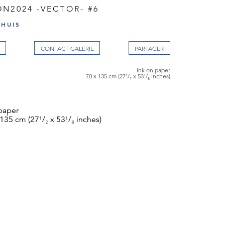
N2024 -VECTOR- #6
DHUIS
CONTACT GALERIE
Ink on paper
70 x 135 cm (27¹/₂ x 53¹/₈ inches)
 paper
 135 cm (27¹/₂ x 53¹/₈ inches)