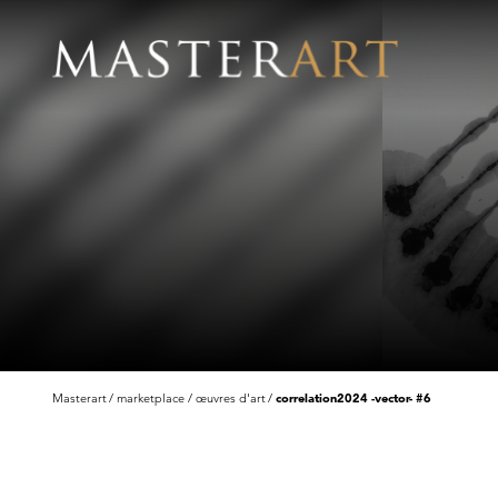
Masterart
marketplace
œuvres d'art
correlation2024 -vector- #6