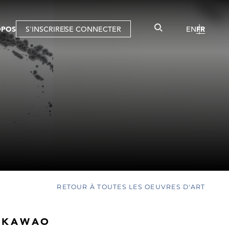
OPOS
S'INSCRIRE
SE CONNECTER
EN
FR
RETOUR À TOUTES LES OEUVRES D'ART
 KAWAO