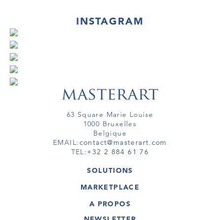
INSTAGRAM
63 Square Marie Louise
1000 Bruxelles
Belgique
EMAIL:
contact@masterart.com
TEL:
+32 2 884 61 76
SOLUTIONS
GALERIE
MARKETPLACE
FOIRE
OEUVRES D'ART
ARTISTE
A PROPOS
GALERIES
MEMBRE
MASTERART
TOURS VIRTUELS
NEWSLETTER