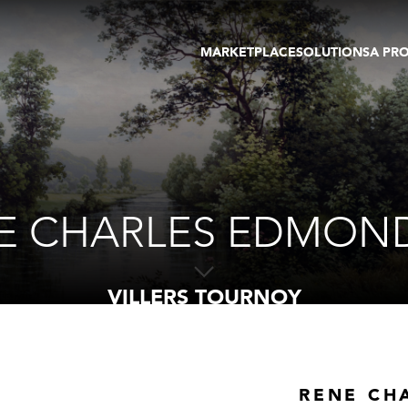
MARKETPLACE
SOLUTIONS
A PR
OEUVRES D'ART
GALERIE
GALERIES
FOIRE
TOURS VIRTUELS
ARTISTE
PUBLICATIONS
MEMBRE
EVENTS
TOUR VIRTUEL
ENCHÈRES
E CHARLES EDMOND
VILLERS TOURNOY
RENE CH