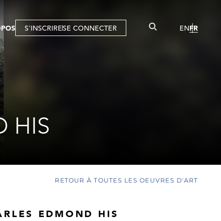
OPOS
S'INSCRIRE
SE CONNECTER
EN
FR
 HIS
RETOUR À TOUTES LES OEUVRES D'ART
ARLES EDMOND HIS