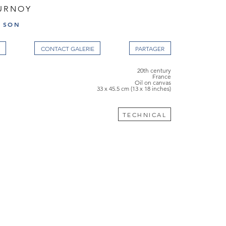
OURNOY
D SON
CONTACT GALERIE
20th century
France
Oil on canvas
33 x 45.5 cm (13 x 18 inches)
TECHNICAL