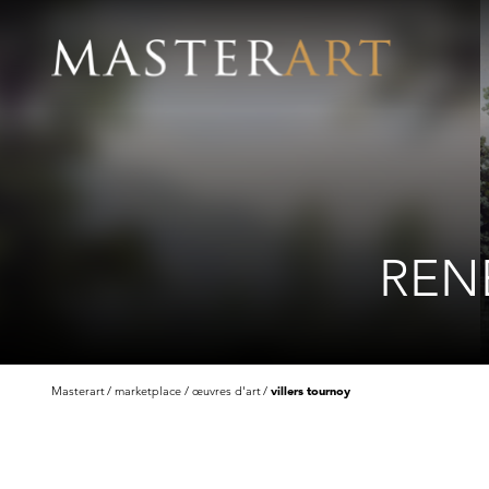
REN
Masterart
marketplace
œuvres d'art
villers tournoy