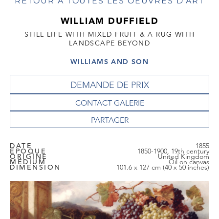
RETOUR À TOUTES LES OEUVRES D'ART
WILLIAM DUFFIELD
STILL LIFE WITH MIXED FRUIT & A RUG WITH
LANDSCAPE BEYOND
WILLIAMS AND SON
DEMANDE DE PRIX
CONTACT GALERIE
DATE
1855
EPOQUE
1850-1900, 19th century
ORIGINE
United Kingdom
MEDIUM
Oil on canvas
DIMENSION
101.6 x 127 cm (40 x 50 inches)