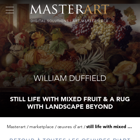
WILLIAM DUFFIELD
STILL LIFE WITH MIXED FRUIT & A RUG
WITH LANDSCAPE BEYOND
Masterart
marketplace
œuvres d'art
still life with mixed fruit & a rug with landscape beyond