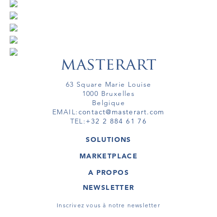
63 Square Marie Louise
1000 Bruxelles
Belgique
EMAIL:
contact@masterart.com
TEL:
+32 2 884 61 76
SOLUTIONS
GALERIE
MARKETPLACE
FOIRE
OEUVRES D'ART
ARTISTE
A PROPOS
GALERIES
MEMBRE
MASTERART
TOURS VIRTUELS
NEWSLETTER
TOUR VIRTUEL
MARKETPLACE FAQ
PUBLICATIONS
CONDITIONS GÉNÉRALES
Inscrivez vous à notre newsletter