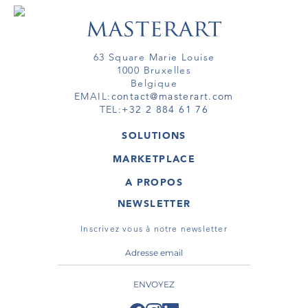
63 Square Marie Louise
1000 Bruxelles
Belgique
EMAIL:
contact@masterart.com
TEL:
+32 2 884 61 76
SOLUTIONS
GALERIE
MARKETPLACE
FOIRE
OEUVRES D'ART
ARTISTE
A PROPOS
GALERIES
MEMBRE
MASTERART
TOURS VIRTUELS
NEWSLETTER
TOUR VIRTUEL
MARKETPLACE FAQ
PUBLICATIONS
CONDITIONS GÉNÉRALES
Inscrivez vous à notre newsletter
ENVOYEZ