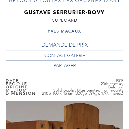
RETOUR À TOUTES LES OEUVRES D'ART
GUSTAVE SERRURIER-BOVY
CUPBOARD
YVES MACAUX
DEMANDE DE PRIX
CONTACT GALERIE
DATE
1905
EPOQUE
20th century
ORIGINE
Belgium
MEDIUM
Solid poplar, Blue painted iron mounts
DIMENSION
210 x 100 x 45 cm (82⁵/₈ x 39³/₈ x 17³/₄ inches)