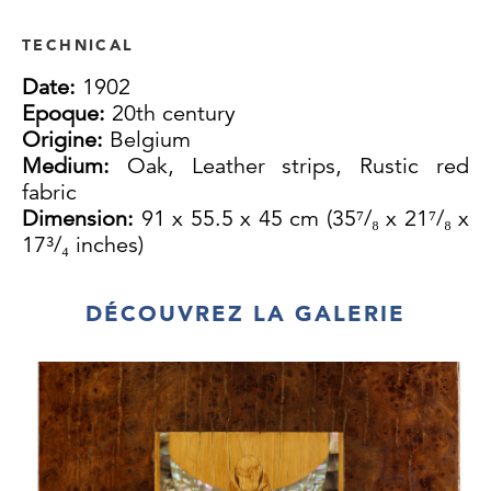
TECHNICAL
Date:
1902
Epoque:
20th century
Origine:
Belgium
Medium:
Oak, Leather strips, Rustic red
fabric
Dimension:
91 x 55.5 x 45 cm (35⁷/₈ x 21⁷/₈ x
17³/₄ inches)
DÉCOUVREZ LA GALERIE