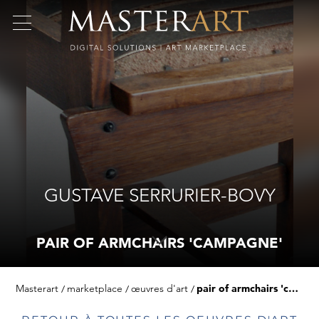
GUSTAVE SERRURIER-BOVY
PAIR OF ARMCHAIRS 'CAMPAGNE'
Masterart
marketplace
œuvres d'art
pair of armchairs 'campagne'