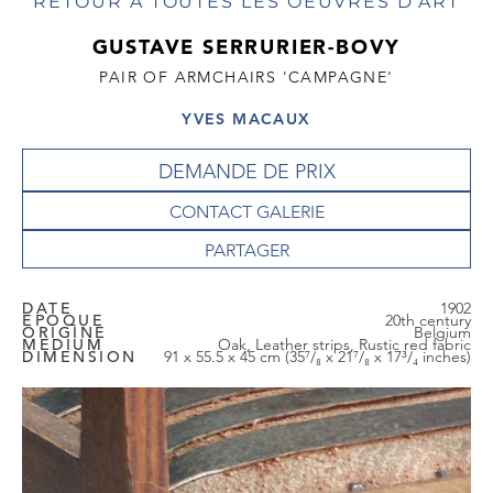
RETOUR À TOUTES LES OEUVRES D'ART
GUSTAVE SERRURIER-BOVY
PAIR OF ARMCHAIRS 'CAMPAGNE'
YVES MACAUX
DEMANDE DE PRIX
CONTACT GALERIE
DATE
1902
EPOQUE
20th century
ORIGINE
Belgium
MEDIUM
Oak, Leather strips, Rustic red fabric
DIMENSION
91 x 55.5 x 45 cm (35⁷/₈ x 21⁷/₈ x 17³/₄ inches)