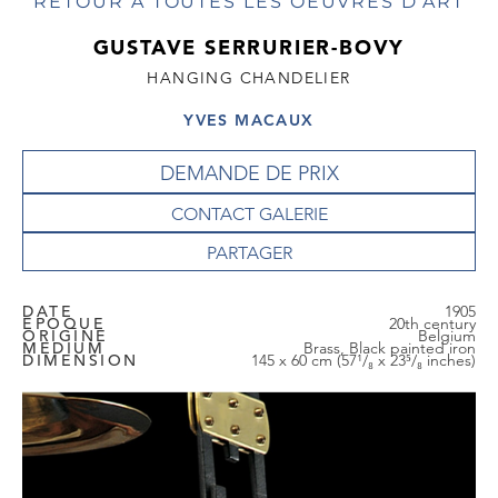
RETOUR À TOUTES LES OEUVRES D'ART
GUSTAVE SERRURIER-BOVY
HANGING CHANDELIER
YVES MACAUX
DEMANDE DE PRIX
CONTACT GALERIE
DATE
1905
EPOQUE
20th century
ORIGINE
Belgium
MEDIUM
Brass, Black painted iron
DIMENSION
145 x 60 cm (57¹/₈ x 23⁵/₈ inches)