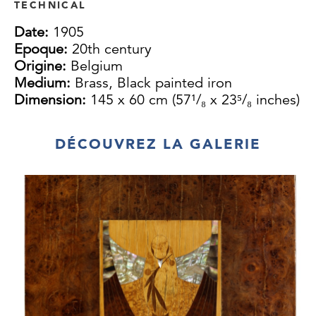
TECHNICAL
Date:
1905
Epoque:
20th century
Origine:
Belgium
Medium:
Brass, Black painted iron
Dimension:
145 x 60 cm (57¹/₈ x 23⁵/₈ inches)
DÉCOUVREZ LA GALERIE