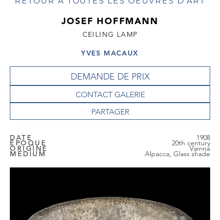
RETOUR À TOUTES LES OEUVRES D'ART
JOSEF HOFFMANN
CEILING LAMP
YVES MACAUX
DEMANDE DE PRIX
CONTACT GALERIE
DATE
1908
EPOQUE
20th century
ORIGINE
Vienna
MEDIUM
Alpacca, Glass shade