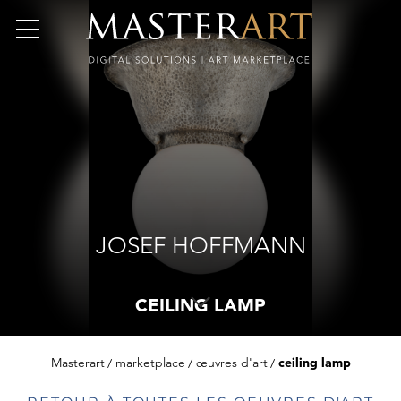
JOSEF HOFFMANN
CEILING LAMP
Masterart
marketplace
œuvres d'art
ceiling lamp