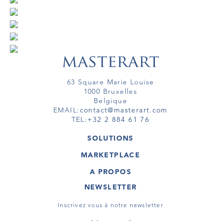
63 Square Marie Louise
1000 Bruxelles
Belgique
EMAIL:
contact@masterart.com
TEL:
+32 2 884 61 76
SOLUTIONS
GALERIE
MARKETPLACE
FOIRE
OEUVRES D'ART
ARTISTE
A PROPOS
GALERIES
MEMBRE
MASTERART
TOURS VIRTUELS
NEWSLETTER
TOUR VIRTUEL
MARKETPLACE FAQ
PUBLICATIONS
CONDITIONS GÉNÉRALES
Inscrivez vous à notre newsletter