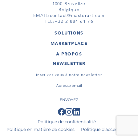
1000 Bruxelles
Belgique
EMAIL:
contact@masterart.com
TEL:
+32 2 884 61 76
SOLUTIONS
GALERIE
MARKETPLACE
FOIRE
OEUVRES D'ART
ARTISTE
A PROPOS
GALERIES
MEMBRE
MASTERART
TOURS VIRTUELS
NEWSLETTER
TOUR VIRTUEL
MARKETPLACE FAQ
PUBLICATIONS
CONDITIONS GÉNÉRALES
Inscrivez vous à notre newsletter
ENVOYEZ
Politique de confidentialité
Politique en matière de cookies
Politique d'accessibilité