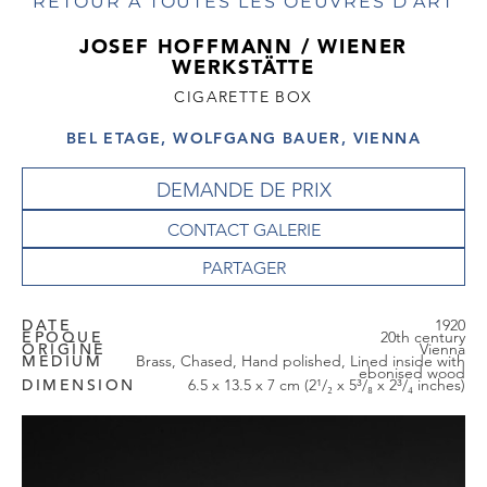
RETOUR À TOUTES LES OEUVRES D'ART
JOSEF HOFFMANN / WIENER
WERKSTÄTTE
CIGARETTE BOX
BEL ETAGE, WOLFGANG BAUER, VIENNA
DEMANDE DE PRIX
CONTACT GALERIE
DATE
1920
EPOQUE
20th century
ORIGINE
Vienna
MEDIUM
Brass, Chased, Hand polished, Lined inside with
ebonised wood
DIMENSION
6.5 x 13.5 x 7 cm (2¹/₂ x 5³/₈ x 2³/₄ inches)