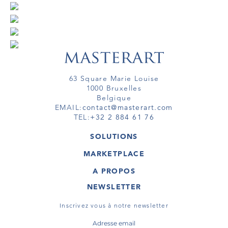
63 Square Marie Louise
1000 Bruxelles
Belgique
EMAIL:
contact@masterart.com
TEL:
+32 2 884 61 76
SOLUTIONS
GALERIE
MARKETPLACE
FOIRE
OEUVRES D'ART
ARTISTE
A PROPOS
GALERIES
MEMBRE
MASTERART
TOURS VIRTUELS
NEWSLETTER
TOUR VIRTUEL
MARKETPLACE FAQ
PUBLICATIONS
CONDITIONS GÉNÉRALES
Inscrivez vous à notre newsletter