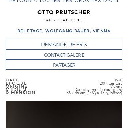
RETOUR À TOUTES LES OEUVRES D'ART
OTTO PRUTSCHER
LARGE CACHEPOT
BEL ETAGE, WOLFGANG BAUER, VIENNA
DEMANDE DE PRIX
CONTACT GALERIE
DATE
1920
EPOQUE
20th century
ORIGINE
Vienna
MEDIUM
Red clay, multicolour glaze
DIMENSION
36 x 46 cm (14¹/₈ x 18¹/₈ inches)