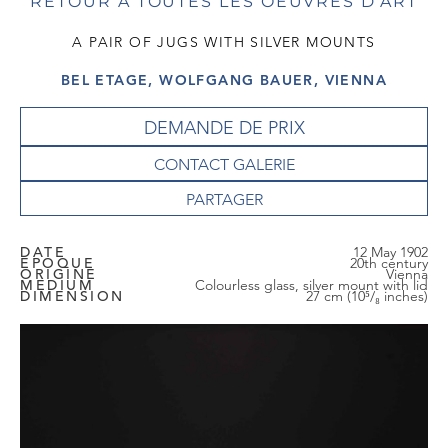
RETOUR À TOUTES LES OEUVRES D'ART
A PAIR OF JUGS WITH SILVER MOUNTS
BEL ETAGE, WOLFGANG BAUER, VIENNA
DEMANDE DE PRIX
CONTACT GALERIE
DATE
12 May 1902
EPOQUE
20th century
ORIGINE
Vienna
MEDIUM
Colourless glass, silver mount with lid
DIMENSION
27 cm (10⁵/₈ inches)