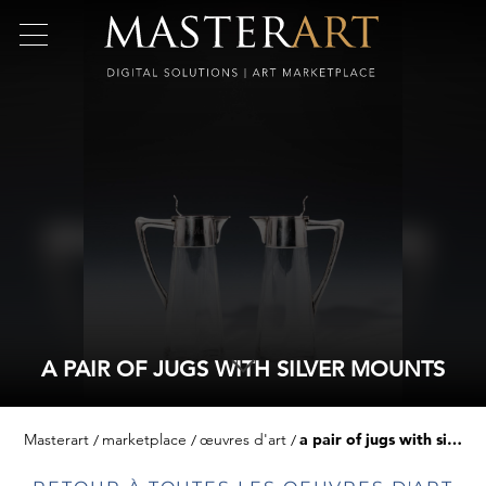
A PAIR OF JUGS WITH SILVER MOUNTS
Masterart
marketplace
œuvres d'art
a pair of jugs with silver mounts