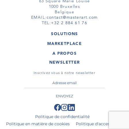
63 Square Marie Louise
1000 Bruxelles
Belgique
EMAIL:
contact@masterart.com
TEL:
+32 2 884 61 76
SOLUTIONS
GALERIE
MARKETPLACE
FOIRE
OEUVRES D'ART
ARTISTE
A PROPOS
GALERIES
MEMBRE
MASTERART
TOURS VIRTUELS
NEWSLETTER
TOUR VIRTUEL
MARKETPLACE FAQ
PUBLICATIONS
CONDITIONS GÉNÉRALES
Inscrivez vous à notre newsletter
ENVOYEZ
Politique de confidentialité
Politique en matière de cookies
Politique d'accessibilité