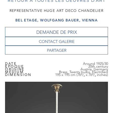
RETOUR À TOUTES LES OEUVRES D'ART
REPRESENTATIVE HUGE ART DECO CHANDELIER
BEL ETAGE, WOLFGANG BAUER, VIENNA
DEMANDE DE PRIX
CONTACT GALERIE
DATE
Around 1925/30
EPOQUE
20th century
ORIGINE
Austria, Germany
MEDIUM
Brass, Twenty bulbs, Electrified
DIMENSION
195 x 195 cm (76³/₄ x 76³/₄ inches)