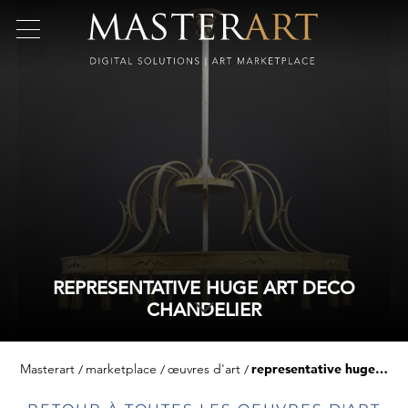
REPRESENTATIVE HUGE ART DECO
CHANDELIER
Masterart
marketplace
œuvres d'art
representative huge art deco chandelier