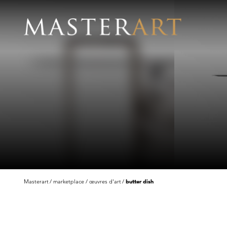
Masterart
marketplace
œuvres d'art
butter dish