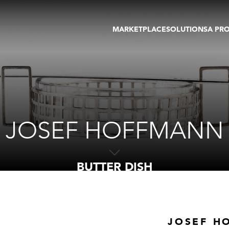
MARKETPLACE
SOLUTIONS
A PR
OEUVRES D'ART
GALERIE
GALERIES
FOIRE
TOURS VIRTUELS
ARTISTE
PUBLICATIONS
MEMBRE
EVENTS
TOUR VIRTUEL
ENCHÈRES
JOSEF HOFFMANN
BUTTER DISH
JOSEF H