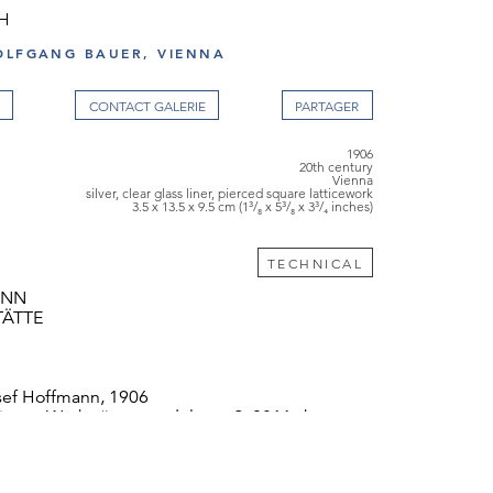
SH
OLFGANG BAUER, VIENNA
CONTACT GALERIE
1906
20th century
Vienna
silver, clear glass liner, pierced square latticework
3.5 x 13.5 x 9.5 cm (1³/₈ x 5³/₈ x 3³/₄ inches)
TECHNICAL
ANN
TÄTTE
sef Hoffmann, 1906
iener Werkstätte, model no. S 0811, between
erkstätte photo archives the butter dish is