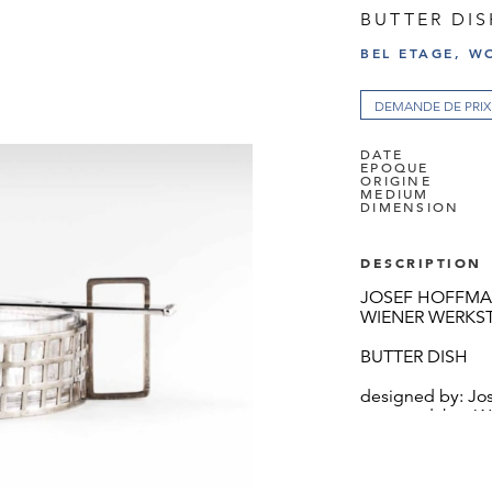
BUTTER DI
BEL ETAGE, W
DEMANDE DE PRIX
DATE
EPOQUE
ORIGINE
MEDIUM
DIMENSION
DESCRIPTION
JOSEF HOFFM
WIENER WERKS
BUTTER DISH
designed by: Jo
executed by: W
1906 and 1910
In the Wiener W