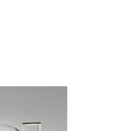
described as a 
apparently a mi
offering was inte