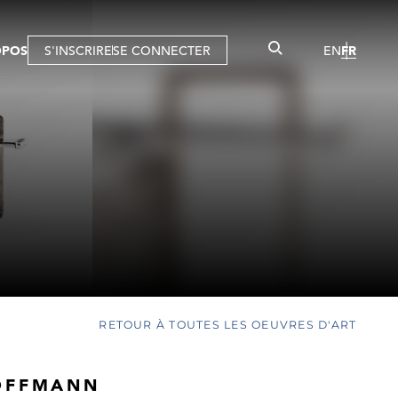
OPOS
S'INSCRIRE
SE CONNECTER
EN
FR
RETOUR À TOUTES LES OEUVRES D'ART
OFFMANN