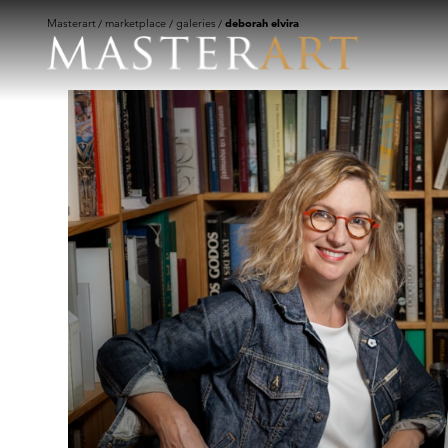
Masterart
marketplace
galeries
deborah elvira