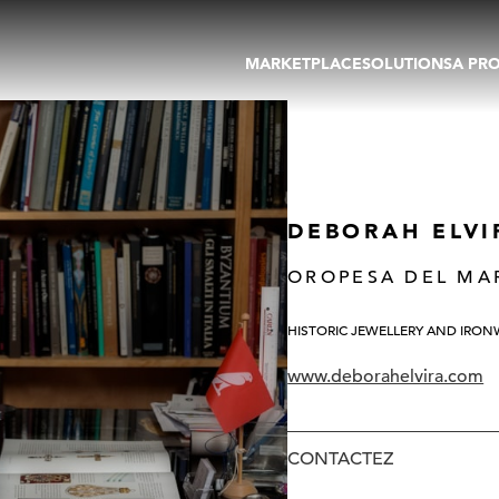
MARKETPLACE
SOLUTIONS
A PR
OEUVRES D'ART
GALERIE
GALERIES
FOIRE
TOURS VIRTUELS
ARTISTE
PUBLICATIONS
MEMBRE
EVENTS
TOUR VIRTUEL
DEBORAH ELVI
ENCHÈRES
OROPESA DEL MA
HISTORIC JEWELLERY AND IRO
www.deborahelvira.com
CONTACTEZ