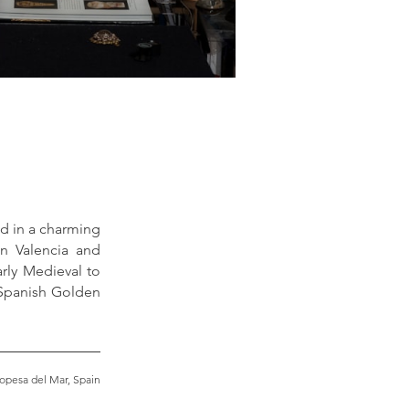
ed in a charming
en Valencia and
arly Medieval to
e Spanish Golden
Oropesa del Mar, Spain