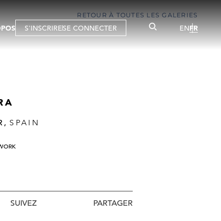
RETOUR À TOUTES LES GALERIES
OPOS
S'INSCRIRE
SE CONNECTER
EN
FR
RA
R,
SPAIN
NWORK
SUIVEZ