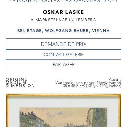
RETOUR À TOUTES LES OEUVRES D'ART
OSKAR LASKE
A MARKETPLACE IN LEMBERG
BEL ETAGE, WOLFGANG BAUER, VIENNA
DEMANDE DE PRIX
CONTACT GALERIE
ORIGINE
Austria
MEDIUM
Watercolour on paper, Newly framed
DIMENSION
35 x 45.5 cm (13³/₄ x 17⁷/₈ inches)