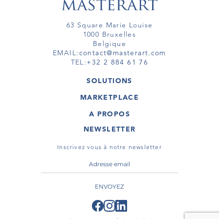
63 Square Marie Louise
1000 Bruxelles
Belgique
EMAIL:
contact@masterart.com
TEL:
+32 2 884 61 76
SOLUTIONS
GALERIE
MARKETPLACE
FOIRE
OEUVRES D'ART
ARTISTE
A PROPOS
GALERIES
MEMBRE
MASTERART
TOURS VIRTUELS
NEWSLETTER
TOUR VIRTUEL
MARKETPLACE FAQ
PUBLICATIONS
CONDITIONS GÉNÉRALES
Inscrivez vous à notre newsletter
ENVOYEZ