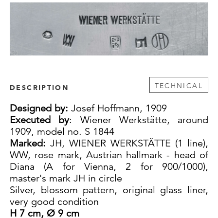
TECHNICAL
DESCRIPTION
Designed by:
Josef Hoffmann, 1909
Executed by
: Wiener Werkstätte, around
1909, model no. S 1844
Marked:
JH, WIENER WERKSTÄTTE (1 line),
WW, rose mark, Austrian hallmark - head of
Diana (A for Vienna, 2 for 900/1000),
master's mark JH in circle
Silver, blossom pattern, original glass liner,
very good condition
H 7 cm, Ø 9 cm