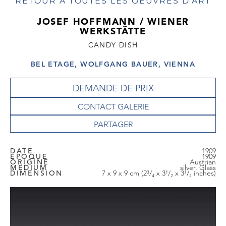
RETOUR À TOUTES LES OEUVRES D'ART
JOSEF HOFFMANN / WIENER
WERKSTÄTTE
CANDY DISH
BEL ETAGE, WOLFGANG BAUER, VIENNA
DEMANDE DE PRIX
CONTACT GALERIE
DATE
1909
EPOQUE
1909
ORIGINE
Austrian
MEDIUM
silver, Glass
DIMENSION
7 x 9 x 9 cm (2³/₄ x 3¹/₂ x 3¹/₂ inches)