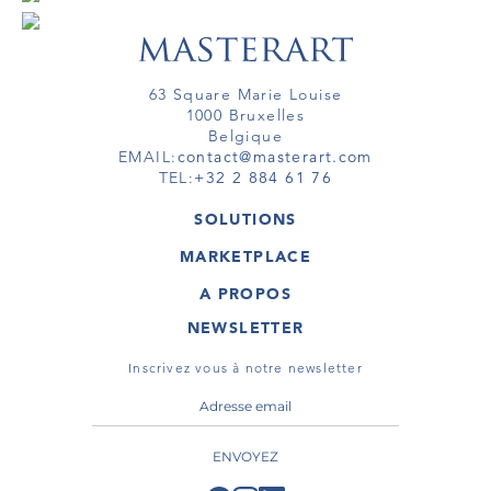
63 Square Marie Louise
1000 Bruxelles
Belgique
EMAIL:
contact@masterart.com
TEL:
+32 2 884 61 76
SOLUTIONS
GALERIE
MARKETPLACE
FOIRE
OEUVRES D'ART
ARTISTE
A PROPOS
GALERIES
MEMBRE
MASTERART
TOURS VIRTUELS
NEWSLETTER
TOUR VIRTUEL
MARKETPLACE FAQ
PUBLICATIONS
CONDITIONS GÉNÉRALES
Inscrivez vous à notre newsletter
ENVOYEZ