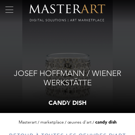
JOSEF HOFFMANN / WIENER
WERKSTÄTTE
CANDY DISH
Masterart
marketplace
œuvres d'art
candy dish