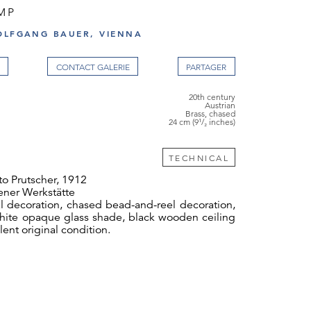
MP
OLFGANG BAUER, VIENNA
CONTACT GALERIE
20th century
Austrian
Brass, chased
24 cm (9¹/₂ inches)
TECHNICAL
o Prutscher, 1912
ner Werkstätte
l decoration, chased bead-and-reel decoration,
white opaque glass shade, black wooden ceiling
lent original condition.