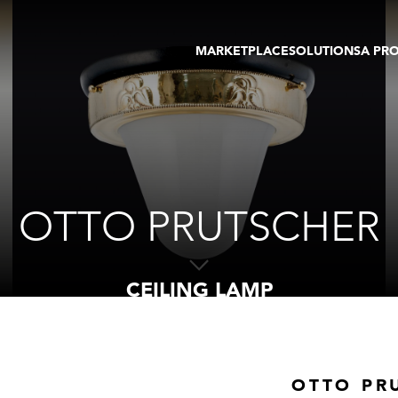
MARKETPLACE
SOLUTIONS
A PR
OEUVRES D'ART
GALERIE
GALERIES
FOIRE
TOURS VIRTUELS
ARTISTE
PUBLICATIONS
MEMBRE
EVENTS
TOUR VIRTUEL
ENCHÈRES
OTTO PRUTSCHER
CEILING LAMP
OTTO PR