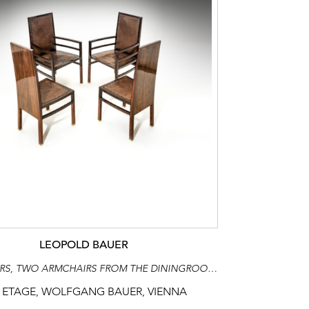
LEOPOLD BAUER
TWO CHAIRS, TWO ARMCHAIRS FROM THE DININGROOM OF THE VILLA KURZ IN JÄGERNDORF
 ETAGE, WOLFGANG BAUER, VIENNA