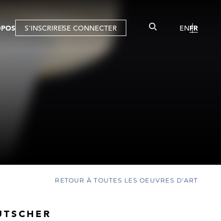
OPOS
S'INSCRIRE
SE CONNECTER
EN
FR
RETOUR À TOUTES LES OEUVRES D'ART
UTSCHER