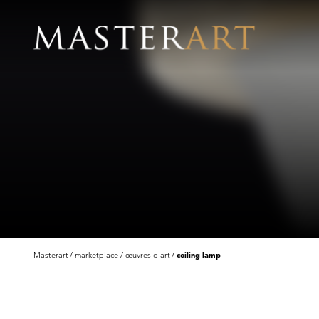
Masterart
marketplace
œuvres d'art
ceiling lamp