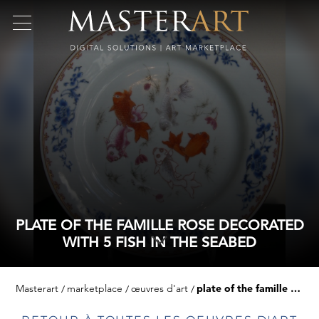
PLATE OF THE FAMILLE ROSE DECORATED
WITH 5 FISH IN THE SEABED
Masterart
marketplace
œuvres d'art
plate of the famille rose decorated with 5 fish in the seabed