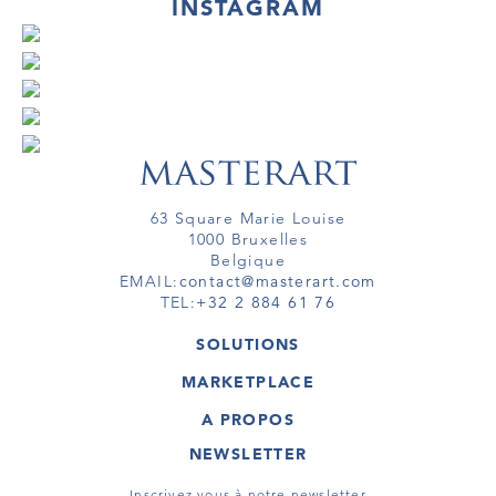
INSTAGRAM
63 Square Marie Louise
1000 Bruxelles
Belgique
EMAIL:
contact@masterart.com
TEL:
+32 2 884 61 76
SOLUTIONS
GALERIE
MARKETPLACE
FOIRE
OEUVRES D'ART
ARTISTE
A PROPOS
GALERIES
MEMBRE
MASTERART
TOURS VIRTUELS
NEWSLETTER
TOUR VIRTUEL
MARKETPLACE FAQ
PUBLICATIONS
CONDITIONS GÉNÉRALES
Inscrivez vous à notre newsletter