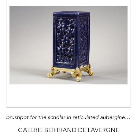
brushpot for the scholar in reticulated aubergine porcelain - Kangxi 1662/1722 Bronze mount 19th century French ware
GALERIE BERTRAND DE LAVERGNE