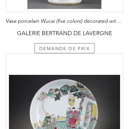
Vase porcelain Wucai (five colors) decorated with figures in a landscape - Shunzi period 1644/1661
GALERIE BERTRAND DE LAVERGNE
DEMANDE DE PRIX